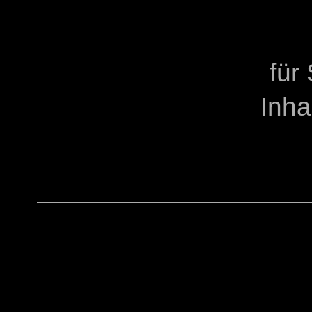
Staatl
für
Inha
Bürogründu